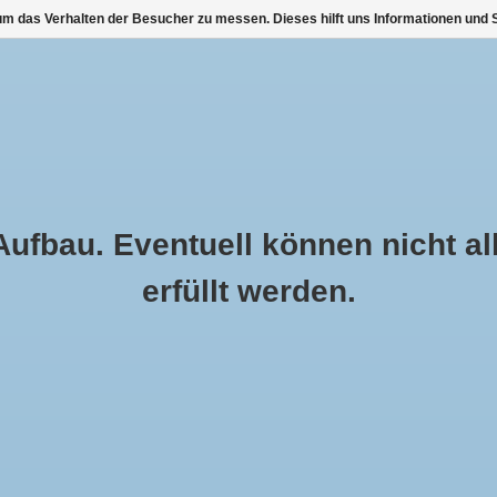
m das Verhalten der Besucher zu messen. Dieses hilft uns Informationen und S
EIT
KOMMUNION MÄDCHEN
ABEND BOLERO JACKEN
FEST
ASSTABELLE
OUTLET ❤️
BERATUNG UND TERMINE VOR ORT
fbau. Eventuell können nicht al
erfüllt werden.
r Schleier in ivory
Farbe:
*
€59,99