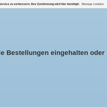
ervice zu verbessern. Ihre Zustimmung wird hier benötigt!.
Manage cookies
0 Artikel - €0,00
Mein Konto / Kundenkonto anlegen
LICHE KINDERMODE
TAUFE
MARKEN
le Bestellungen eingehalten oder
STARTSEITE
/
SOFTER UND LANGER SCHLEIER IN IVORY
+
ZUM WARENKORB HINZUFÜGEN