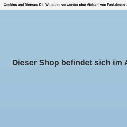
Cookies und Dienste: Die Webseite verwendet eine Vielzahl von Funktionen u
STARTSEITE
HOCHZ
GRÖSSENTABELLE / M
Dieser Shop befindet sich im Au
Bianco Evento Softer und lange