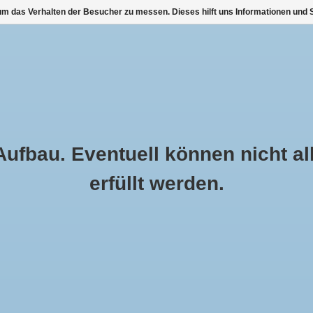
m das Verhalten der Besucher zu messen. Dieses hilft uns Informationen und S
EIT
KOMMUNION MÄDCHEN
ABEND BOLERO JACKEN
FEST
ASSTABELLE
OUTLET ❤️
BERATUNG UND TERMINE VOR ORT
fbau. Eventuell können nicht al
erfüllt werden.
r Kommunion mit
STARTSEITE
/
Farbe wählen:
*